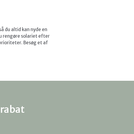
å du altid kan nyde en
u rengøre solariet efter
rioriteter. Besøg et af
rabat