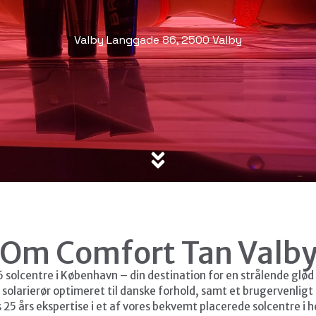
Valby Langgade 86, 2500 Valby
Om Comfort Tan Valb
solcentre i København – din destination for en strålende glød å
solarierør optimeret til danske forhold, samt et brugervenlig
 25 års ekspertise i et af vores bekvemt placerede solcentre i