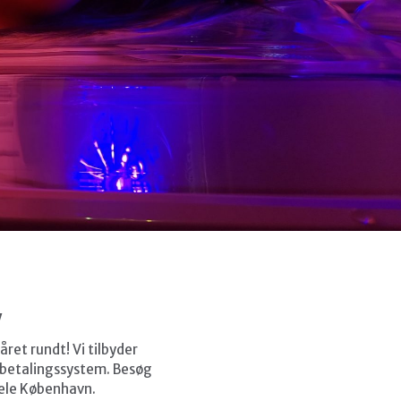
y
ret rundt! Vi tilbyder
t betalingssystem. Besøg
 hele København.